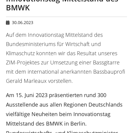
n
d
BMWK
h
i
e
30.06.2023
r
Auf dem Innovationstag Mittelstand des
:
Bundesministeriums für Wirtschaft und
Klimaschutz konnten wir das Resultat unseres
ZIM-Projektes zur Umsetzung einer Bassgitarre
mit dem international anerkannten Bassbauprofi
Gerald Marleaux vorstellen.
Am 15. Juni 2023 präsentierten rund 300
Ausstellende aus allen Regionen Deutschlands
vielfältige Neuheiten beim Innovationstag
Mittelstand des BMWK in Berlin.
Bundeswirtschafts- und Klimaschutzminister