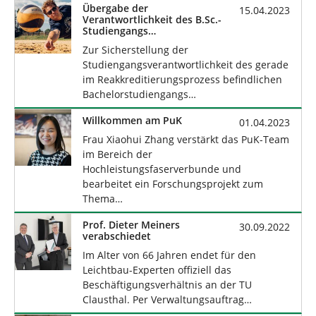
Übergabe der
15.04.2023
Verantwortlichkeit des B.Sc.-
Studiengangs
„Sportingenieurwesen“ an Dr.
Zur Sicherstellung der
L. Steuernagel
Studiengangsverantwortlichkeit des gerade
im Reakkreditierungsprozess befindlichen
Bachelorstudiengangs…
Willkommen am PuK
01.04.2023
Frau Xiaohui Zhang verstärkt das PuK-Team
im Bereich der
Hochleistungsfaserverbunde und
bearbeitet ein Forschungsprojekt zum
Thema…
Prof. Dieter Meiners
30.09.2022
verabschiedet
Im Alter von 66 Jahren endet für den
Leichtbau-Experten offiziell das
Beschäftigungsverhältnis an der TU
Clausthal. Per Verwaltungsauftrag…