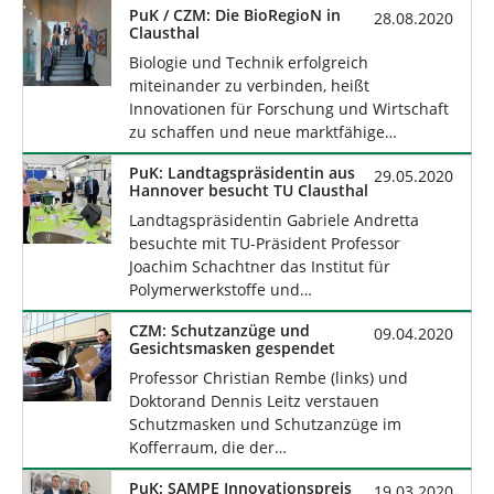
PuK / CZM: Die BioRegioN in
28.08.2020
Clausthal
Biologie und Technik erfolgreich
miteinander zu verbinden, heißt
Innovationen für Forschung und Wirtschaft
zu schaffen und neue marktfähige…
PuK: Landtagspräsidentin aus
29.05.2020
Hannover besucht TU Clausthal
Landtagspräsidentin Gabriele Andretta
besuchte mit TU-Präsident Professor
Joachim Schachtner das Institut für
Polymerwerkstoffe und…
CZM: Schutzanzüge und
09.04.2020
Gesichtsmasken gespendet
Professor Christian Rembe (links) und
Doktorand Dennis Leitz verstauen
Schutzmasken und Schutzanzüge im
Kofferraum, die der…
PuK: SAMPE Innovationspreis
19.03.2020