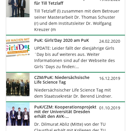
für Till Tetzlaff
Till Tetzlaff (l) zusammen mit dem Betreuer
seiner Masterarbeit Dr. Thomas Schuster
(r) und dem Institutsleiter Dr. Wolfgang
Kreuzer (m
PuK: Girls'Day 2020 am PuK
24.02.2020
UPDATE: Leider fällt der diesjährige Girls
´Day bis auf weiteres aus. Weiter
Informationen sind auf der Webseite des
Girls´Days zu finden:…
CZM/PuK: Niedersächsische
16.12.2019
Life Science Tag
Niedersächsischer Life Science Tag mit
dem Staatssekretär Dr. Berend Lindner.
PuK/CZM: Kooperationsprojekt
01.10.2019
mit der Universität Dresden
erhält den AVK-
Innovationspreis
Dr. Dilmurat Abliz (Mitte) von der TU
Clausthal erhält mit Kollegen der TU