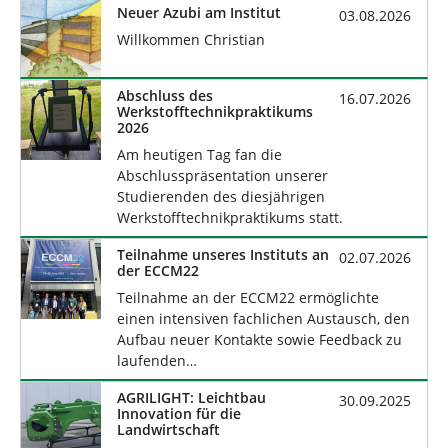
n
d
Neuer Azubi am Institut
03.08.2026
h
Willkommen Christian
i
e
Abschluss des
r
16.07.2026
Werkstofftechnikpraktikums
:
2026
Am heutigen Tag fan die
Abschlusspräsentation unserer
Studierenden des diesjährigen
Werkstofftechnikpraktikums statt.
Teilnahme unseres Instituts an
02.07.2026
der ECCM22
Teilnahme an der ECCM22 ermöglichte
einen intensiven fachlichen Austausch, den
Aufbau neuer Kontakte sowie Feedback zu
laufenden…
AGRILIGHT: Leichtbau
30.09.2025
Innovation für die
Landwirtschaft