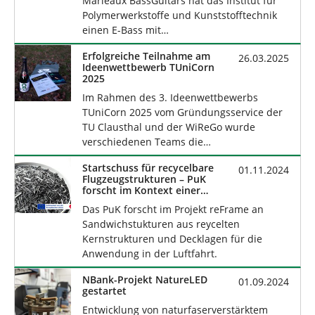
Marleaux BassGuitars hat das Institut für
Polymerwerkstoffe und Kunststofftechnik
einen E-Bass mit…
Erfolgreiche Teilnahme am
26.03.2025
Ideenwettbewerb TUniCorn
2025
Im Rahmen des 3. Ideenwettbewerbs
TUniCorn 2025 vom Gründungsservice der
TU Clausthal und der WiReGo wurde
verschiedenen Teams die…
Startschuss für recycelbare
01.11.2024
Flugzeugstrukturen – PuK
forscht im Kontext einer
nachhaltigeren Luftfahrt
Das PuK forscht im Projekt reFrame an
Sandwichstukturen aus reycelten
Kernstrukturen und Decklagen für die
Anwendung in der Luftfahrt.
NBank-Projekt NatureLED
01.09.2024
gestartet
Entwicklung von naturfaserverstärktem