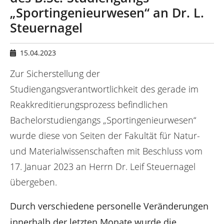
n
d
„Sportingenieurwesen“ an Dr. L.
h
Steuernagel
i
e
r
15.04.2023
:
Zur Sicherstellung der
Studiengangsverantwortlichkeit des gerade im
Reakkreditierungsprozess befindlichen
Bachelorstudiengangs „Sportingenieurwesen“
wurde diese von Seiten der Fakultät für Natur-
und Materialwissenschaften mit Beschluss vom
17. Januar 2023 an Herrn Dr. Leif Steuernagel
übergeben.
Durch verschiedene personelle Veränderungen
innerhalb der letzten Monate wurde die