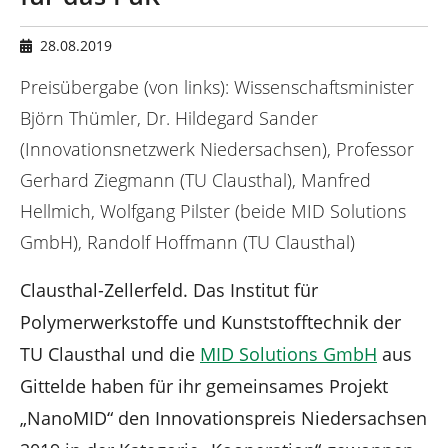
n
d
h
28.08.2019
i
e
Preisübergabe (von links): Wissenschaftsminister
r
Björn Thümler, Dr. Hildegard Sander
:
(Innovationsnetzwerk Niedersachsen), Professor
Gerhard Ziegmann (TU Clausthal), Manfred
Hellmich, Wolfgang Pilster (beide MID Solutions
GmbH), Randolf Hoffmann (TU Clausthal)
Clausthal-Zellerfeld. Das Institut für
Polymerwerkstoffe und Kunststofftechnik der
TU Clausthal und die
MID Solutions GmbH
aus
Gittelde haben für ihr gemeinsames Projekt
„NanoMID“ den Innovationspreis Niedersachsen