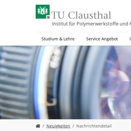
Z
u
m
H
Institut für Polymerwerkstoffe und 
a
u
Studium & Lehre
Service Angebot
p
t
i
n
h
a
l
t
s
p
r
i
n
g
S
e
Neuigkeiten
Nachrichtendetail
i