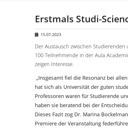
n
e
s
i
Erstmals Studi-Scien
n
d
h
15.07.2023
i
e
Der Austausch zwischen Studierenden 
r
100 Teilnehmende in der Aula Academi
:
zeigen Interesse.
„Insgesamt fiel die Resonanz bei allen 
hat sich als Universität der guten stu
Professoren waren für Studierende und
haben sie beratend bei der Entscheidun
Dieses Fazit zog Dr. Marina Bockelman
Premiere der Veranstaltung federführen