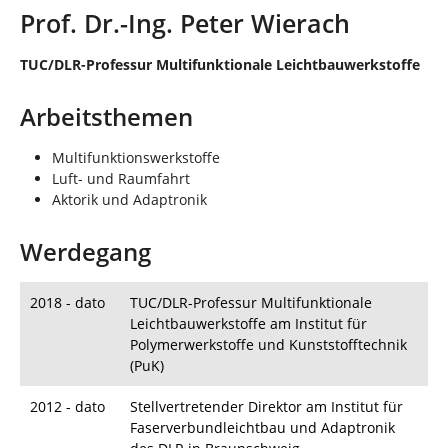
n
i
Prof. Dr.-Ing. Peter Wierach
n
d
TUC/DLR-Professur Multifunktionale Leichtbauwerkstoffe
h
i
Arbeitsthemen
e
r
:
Multifunktionswerkstoffe
Luft- und Raumfahrt
Aktorik und Adaptronik
Werdegang
2018 - dato
TUC/DLR-Professur Multifunktionale
Leichtbauwerkstoffe am Institut für
Polymerwerkstoffe und Kunststofftechnik
(PuK)
2012 - dato
Stellvertretender Direktor am Institut für
Faserverbundleichtbau und Adaptronik