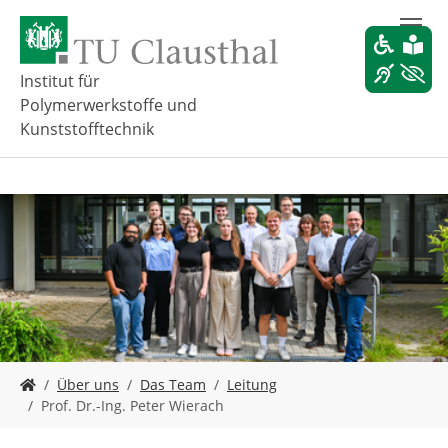
Z
u
m
H
Institut für
a
Polymerwerkstoffe und
u
Kunststofftechnik
p
t
i
n
h
a
l
t
s
p
r
i
S
Über uns
Das Team
Leitung
n
i
Prof. Dr.-Ing. Peter Wierach
g
e
e
s