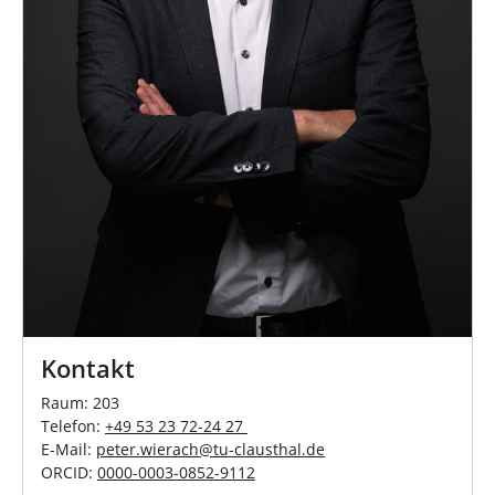
Kontakt
Raum: 203
Telefon:
+49 53 23 72-24 27
E-Mail:
peter.wierach
@
tu-clausthal
.
de
ORCID:
0000-0003-0852-9112